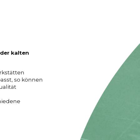
der kalten
rkstätten
passt, so können
alität
hiedene